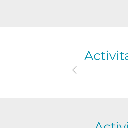
Activit
Activ