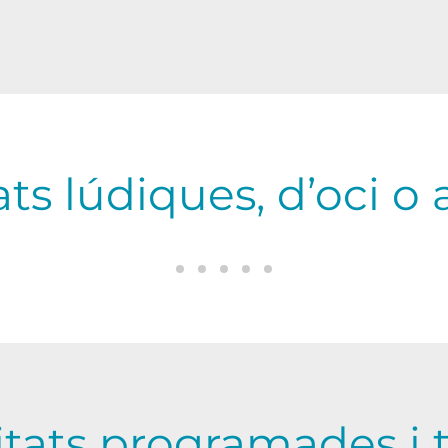
ats lúdiques, d’oci o 
Prenem el sol a les nostres t
Tenim cura de les nostres 
Passem l’estona amb qu
Llegim revistes, el diar
Fem petar la xerr
Sortim a donar un tomb pel ba
Gaudim de la natura.
O, simplement, jaiem i gau
Mirem la televisió
Compartim estones a
itats programades i t