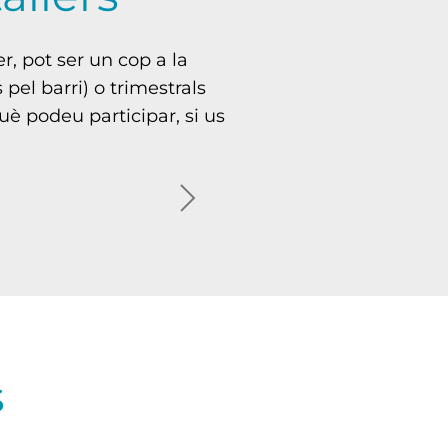
r, pot ser un cop a la
pel barri) o trimestrals
què podeu participar, si us
mòria
a
vius!
 la xerrada, parlem d’experiències viscudes, de 
ersones! Com canten… línia! bingoooo!
e la música en grup, tocant instruments o cantant
A Les Saleses programem sessions de cine amb pel·
cips de les vostres receptes més ben guardades! Aquel
ra fàcil i divertida de fer activitat física, per a 
citat ens movem,
partidetes d’aquest joc mític que, de tota la vida,
i tant que ens movem!
s