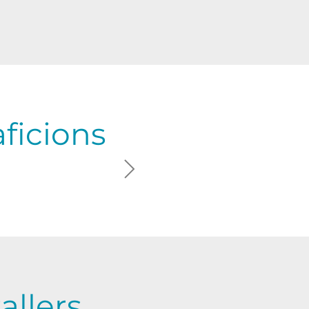
aficions
errasses (Unitats de convivència de Ramon Sala i 
plantes.
alsevol afició que tinguem…
i o llibres
ada amb les companyes i companyes
rri de l’Eixample.
dim del dolce far niente, és a dir, de no fer res.
mb familiars i amistats.
allers