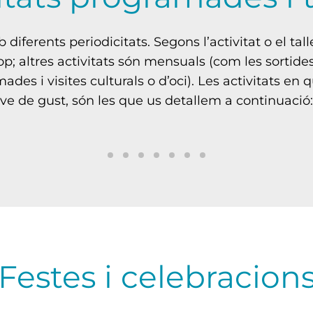
iferents periodicitats. Segons l’activitat o el talle
 altres activitats són mensuals (com les sortides 
des i visites culturals o d’oci). Les activitats en 
ve de gust, són les que us detallem a continuació:
Grups de psicomotricitat
Grups de reminiscència i me
Bingo
Taller de música
Sessió de cine d’èpoc
Taller de cuina
Taller de ball
Si ens movem vol dir que estem 
En aquestes estones fem petar
El joc preferit de moltes p
En aquest taller gaudim d
Avui toca pel·lícula! 
Espaisn ens feu partí
Ballar és una mane
Als nostres grups de psicomotri
Passem una bona estona fent 
I a més
ho passem genial!
Festes i celebracion